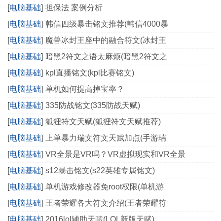
[
电脑基础
]
担保法 案例分析
[
电脑基础
]
韩信四级暴击铭文推荐(韩信4000暴
[
电脑基础
]
魔兽冰封王座中的融合符文(冰封王
[
电脑基础
]
暗黑2符文之语太麻烦(暗黑2符文之
[
电脑基础
]
kpl直播铭文(kpl比赛铭文)
[
电脑基础
]
单机如何提高掉宝率？
[
电脑基础
]
335防战铭文(335防战天赋)
[
电脑基础
]
狐狸符文天赋(狐狸符文天赋推荐)
[
电脑基础
]
上单暴力瑞文符文天赋加点(手游瑞
[
电脑基础
]
VR全景是VR吗？VR虚拟现实和VR全景
[
电脑基础
]
s12暴击铭文(s22英雄专属铭文)
[
电脑基础
]
单机游戏修改器免root权限(单机游
[
电脑基础
]
王者荣耀各大符文介绍(王者荣耀符
[
电脑基础
]
2016lol辅助天赋(LOL新版天赋)