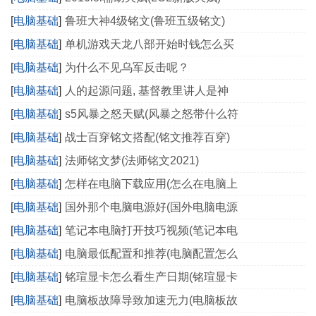
[
电脑基础
]
鲁班大神4级铭文(鲁班五级铭文)
[
电脑基础
]
单机游戏天龙八部开始时钱怎么买
[
电脑基础
]
为什么不见乌军反击呢？
[
电脑基础
]
人的起源问题, 基督教里讲人是神
[
电脑基础
]
s5风暴之怒天赋(风暴之怒带什么符
[
电脑基础
]
战士百穿铭文搭配(铭文推荐百穿)
[
电脑基础
]
法师铭文梦(法师铭文2021)
[
电脑基础
]
怎样在电脑下载应用(怎么在电脑上
[
电脑基础
]
国外那个电脑电源好(国外电脑电源
[
电脑基础
]
笔记本电脑打开技巧视频(笔记本电
[
电脑基础
]
电脑最低配置和推荐(电脑配置怎么
[
电脑基础
]
铭瑄显卡怎么看生产日期(铭瑄显卡
[
电脑基础
]
电脑板故障导致加速无力(电脑板故