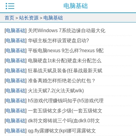
电脑基础
首页
站长资源
电脑基础
>
>
[
电脑基础
]
关闭Windows 7系统边缘自动最大化
[
电脑基础
]
华硕主板怎样设置硬盘启动?
[
电脑基础
]
平板电脑nexus 9怎么样?nexus 9配
[
电脑基础
]
电脑硬盘1t未分配(硬盘未分配怎么
[
电脑基础
]
狂暴战天赋及装备(狂暴战最新天赋
[
电脑基础
]
准备离婚怎样拒绝老公的红包？
[
电脑基础
]
火法天赋7.2(火法天赋wlk)
[
电脑基础
]
h5游戏代理赚钱吗知乎(h5游戏代理
[
电脑基础
]
一套五级铭文多少级(一套五级铭文
[
电脑基础
]
dk符文熔铸就三个吗(血dk9.0符文
[
电脑基础
]
qg.fly露娜铭文(kpl娜可露露铭文