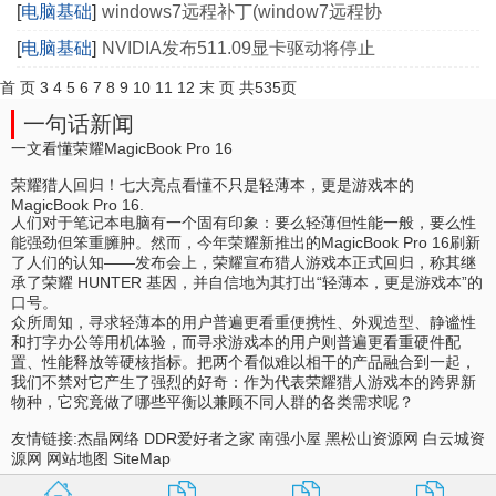
[
电脑基础
]
windows7远程补丁(window7远程协
[
电脑基础
]
NVIDIA发布511.09显卡驱动将停止
首 页
3
4
5
6
7
8
9
10
11
12
末 页
共535页
一句话新闻
一文看懂荣耀MagicBook Pro 16
荣耀猎人回归！七大亮点看懂不只是轻薄本，更是游戏本的
MagicBook Pro 16.
人们对于笔记本电脑有一个固有印象：要么轻薄但性能一般，要么性
能强劲但笨重臃肿。然而，今年荣耀新推出的MagicBook Pro 16刷新
了人们的认知——发布会上，荣耀宣布猎人游戏本正式回归，称其继
承了荣耀 HUNTER 基因，并自信地为其打出“轻薄本，更是游戏本”的
口号。
众所周知，寻求轻薄本的用户普遍更看重便携性、外观造型、静谧性
和打字办公等用机体验，而寻求游戏本的用户则普遍更看重硬件配
置、性能释放等硬核指标。把两个看似难以相干的产品融合到一起，
我们不禁对它产生了强烈的好奇：作为代表荣耀猎人游戏本的跨界新
物种，它究竟做了哪些平衡以兼顾不同人群的各类需求呢？
友情链接:
杰晶网络
DDR爱好者之家
南强小屋
黑松山资源网
白云城资
源网
网站地图
SiteMap