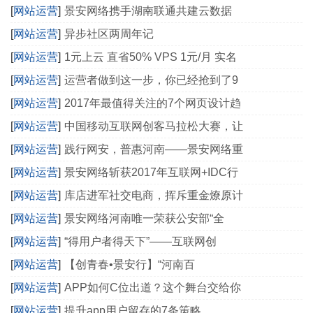
[
网站运营
]
景安网络携手湖南联通共建云数据
[
网站运营
]
异步社区两周年记
[
网站运营
]
1元上云 直省50% VPS 1元/月 实名
[
网站运营
]
运营者做到这一步，你已经抢到了9
[
网站运营
]
2017年最值得关注的7个网页设计趋
[
网站运营
]
中国移动互联网创客马拉松大赛，让
[
网站运营
]
践行网安，普惠河南——景安网络重
[
网站运营
]
景安网络斩获2017年互联网+IDC行
[
网站运营
]
库店进军社交电商，挥斥重金燎原计
[
网站运营
]
景安网络河南唯一荣获公安部“全
[
网站运营
]
“得用户者得天下”——互联网创
[
网站运营
]
【创青春•景安行】“河南百
[
网站运营
]
APP如何C位出道？这个舞台交给你
[
网站运营
]
提升app用户留存的7条策略