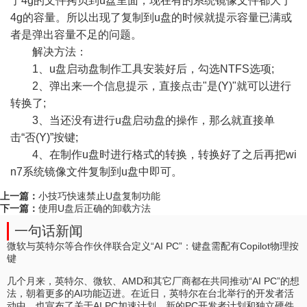
于4g的文件拷贝到u盘里面，现在有的系统镜像文件都大于
4g的容量。所以出现了复制到u盘的时候就提示容量已满或
者是弹出容量不足的问题。
解决方法：
1、u盘启动盘制作工具安装好后，勾选NTFS选项;
2、弹出来一个信息提示，直接点击"是(Y)"就可以进行
转换了;
3、当还没有进行u盘启动盘的操作，那么就直接单
击“否(Y)”按键;
4、在制作u盘时进行格式的转换，转换好了之后再把wi
n7系统镜像文件复制到u盘中即可。
上一篇：
小技巧快速禁止U盘复制功能
下一篇：
使用U盘后正确的卸载方法
一句话新闻
微软与英特尔等合作伙伴联合定义“AI PC”：键盘需配有Copilot物理按
键
几个月来，英特尔、微软、AMD和其它厂商都在共同推动“AI PC”的想
法，朝着更多的AI功能迈进。在近日，英特尔在台北举行的开发者活
动中，也宣布了关于AI PC加速计划、新的PC开发者计划和独立硬件